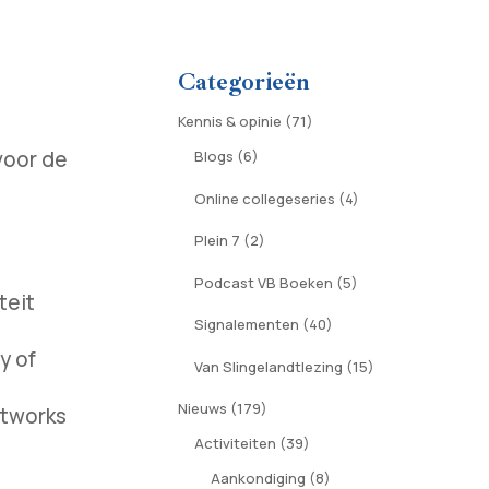
Categorieën
Kennis & opinie
(71)
oor de
Blogs
(6)
Online collegeseries
(4)
Plein 7
(2)
Podcast VB Boeken
(5)
teit
Signalementen
(40)
y of
Van Slingelandtlezing
(15)
Nieuws
(179)
etworks
Activiteiten
(39)
Aankondiging
(8)