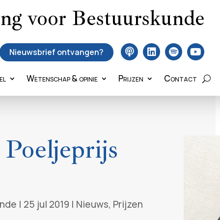
ing voor Bestuurskunde
Nieuwsbrief ontvangen?
el
Wetenschap & opinie
Prijzen
Contact
 Poeljeprijs
unde
|
25 jul 2019
|
Nieuws
,
Prijzen