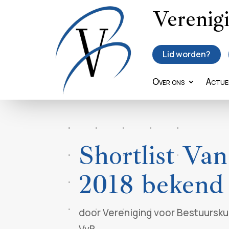
Verenig
Lid worden?
Over ons
Actue
Shortlist Van
2018 bekend
door
Vereniging voor Bestuursk
VvB