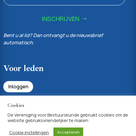
INSCHRIJVEN
Bent u al lid? Dan ontvangt u de nieuwsbrief
automatisch.
Voor leden
Inloggen
Bekijk uw profiel & lidmaatschapsvoordelen
Cookies
De Vereniging voor Bestuurskunde gebruikt cookies om de
website gebruiksvriendelijker te maken
Achtergrondinfo
Cookie instellingen
Accepteren