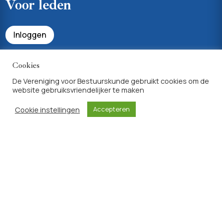
Voor leden
Inloggen
Bekijk uw profiel & lidmaatschapsvoordelen
Cookies
De Vereniging voor Bestuurskunde gebruikt cookies om de
website gebruiksvriendelijker te maken
Achtergrondinfo
Cookie instellingen
Accepteren
Privacyverklaring
Algemene voorwaarden lidmaatschap
Site ontwikkeld door
Sites for Scholars
|
WordPress Websites
Tailored to Academic Needs