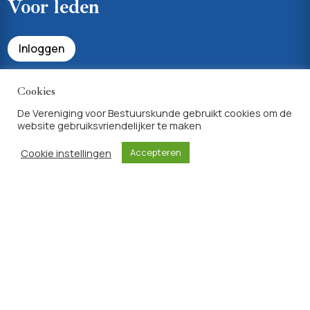
Voor leden
Inloggen
Bekijk uw profiel & lidmaatschapsvoordelen
Cookies
De Vereniging voor Bestuurskunde gebruikt cookies om de
website gebruiksvriendelijker te maken
Achtergrondinfo
Cookie instellingen
Accepteren
Privacyverklaring
Algemene voorwaarden lidmaatschap
Site ontwikkeld door
Sites for Scholars
|
WordPress Websites
Tailored to Academic Needs