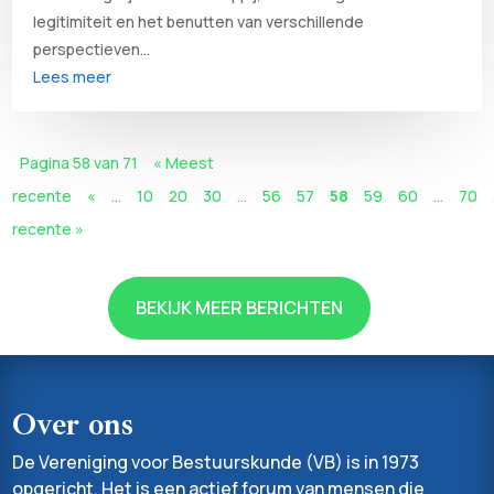
legitimiteit en het benutten van verschillende
perspectieven...
Lees meer
Pagina 58 van 71
« Meest
recente
«
...
10
20
30
...
56
57
58
59
60
...
70
recente »
BEKIJK MEER BERICHTEN
Over ons
De Vereniging voor Bestuurskunde (VB) is in 1973
opgericht. Het is een actief forum van mensen die