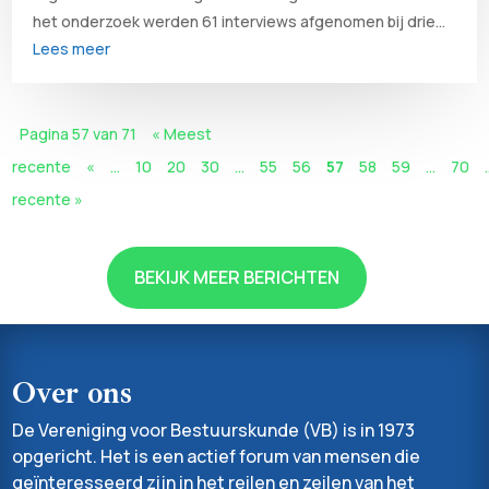
het onderzoek werden 61 interviews afgenomen bij drie...
Lees meer
Pagina 57 van 71
« Meest
recente
«
...
10
20
30
...
55
56
57
58
59
...
70
.
recente »
BEKIJK MEER BERICHTEN
Over ons
De Vereniging voor Bestuurskunde (VB) is in 1973
opgericht. Het is een actief forum van mensen die
geïnteresseerd zijn in het reilen en zeilen van het