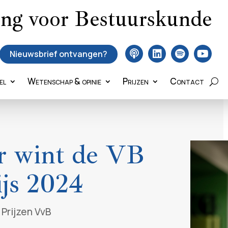
ing voor Bestuurskunde
Nieuwsbrief ontvangen?
el
Wetenschap & opinie
Prijzen
Contact
r wint de VB
ijs 2024
,
Prijzen VvB