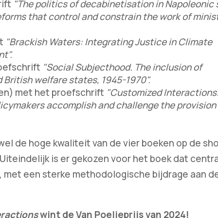
ift
"The politics of decabinetisation in Napoleonic
forms that control and constrain the work of minist
ft
"Brackish Waters: Integrating Justice in Climate
t".
oefschrift
"Social Subjecthood. The inclusion of
 British welfare states, 1945-1970".
en) met het proefschrift
"Customized Interactions
licymakers accomplish and challenge the provision 
el de hoge kwaliteit van de vier boeken op de shor
Uiteindelijk is er gekozen voor het boek dat centr
de, met een sterke methodologische bijdrage aan d
eractions
wint de Van Poeljeprijs van 2024!