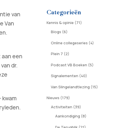
Categorieën
ntie van
8e Van
Kennis & opinie
(71)
en.
Blogs
(6)
Online collegeseries
(4)
Plein 7
(2)
t aan een
van dr.
Podcast VB Boeken
(5)
eze
Signalementen
(40)
Van Slingelandtlezing
(15)
 - kwam
Nieuws
(179)
uryleden.
Activiteiten
(39)
Aankondiging
(8)
De Terugblik
(21)