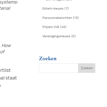
 systems:
erial
Extern nieuws
(7)
Persoonsberichten
(13)
Prijzen VvB
(40)
Verenigingsnieuws
(5)
. How
of
Zoeken
tlist
aal staat
e