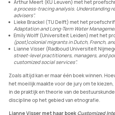
Arthur Meert (KU Leuven) met het proefschr
a process-tracing analysis. Understanding re
advisers".
Lieke Brackel (TU Delft) met het proefschri
Adaptation and Long-Term Water Managemen
Emily Wolff (Universiteit Leiden) met het pr
(post)colonial migrants in Dutch, French, and
Lianne Visser (Radboud Universiteit Nijmeg
street-level practitioners, managers, and po
customized social services".
Zoals altijd kan er maar één boek winnen. Hoew
het moeilijk maakte voor de jury om te kiezen, 
in de praktijk en theorie van de bestuurskun
discipline op het gebied van etnografie.
Lianne Visser met haar boek
Customized Int