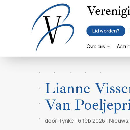
Verenig
Lid worden?
Over ons
Actue
Lianne Visse
Van Poeljepr
door
Tynke
|
6 feb 2026
|
Nieuws