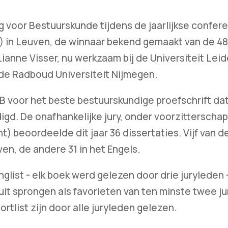
 voor Bestuurskunde tijdens de jaarlijkse confere
) in Leuven, de winnaar bekend gemaakt van de 4
 Lianne Visser, nu werkzaam bij de Universiteit Leid
de Radboud Universiteit Nijmegen.
e VB voor het beste bestuurskundige proefschrift da
gd. De onafhankelijke jury, onder voorzitterschap 
) beoordeelde dit jaar 36 dissertaties. Vijf van d
en, de andere 31 in het Engels.
nglist - elk boek werd gelezen door drie juryleden
ruit sprongen als favorieten van ten minste twee j
tlist zijn door alle juryleden gelezen.