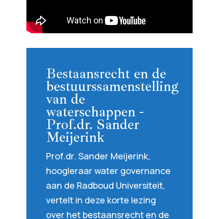
Bestaansrecht en de
bestuurssamenstelling
van de
waterschappen -
Prof.dr. Sander
Meijerink
Prof.dr. Sander Meijerink,
hoogleraar water governance
aan de Radboud Universiteit,
vertelt in deze korte lezing
over het bestaansrecht en de