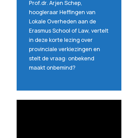
Prof.dr. Arjen Schep,
hoogleraar Heffingen van
Lokale Overheden aan de
Erasmus School of Law, vertelt
in deze korte lezing over
provinciale verkiezingen en
stelt de vraag: onbekend
maakt onbemind?