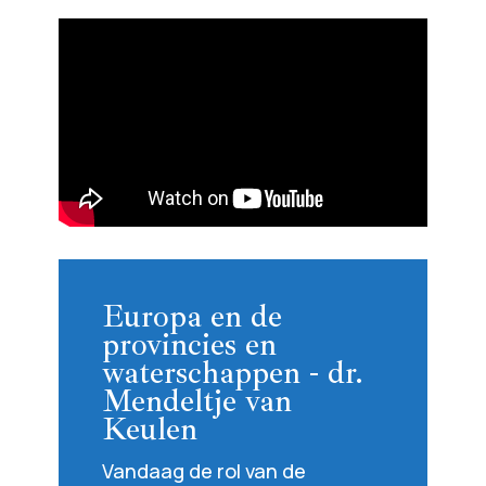
Europa en de
provincies en
waterschappen - dr.
Mendeltje van
Keulen
Vandaag de rol van de