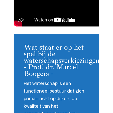
Wat staat er op het
spel bij de
waterschapsverkiezingen?
- Prof. dr. Marcel
Boogers -
Het waterschap is een
functioneel bestuur dat zich
primair richt op dijken, de
kwaliteit van het