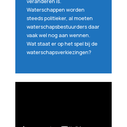
veranderen is.
Waterschappen worden
steeds politieker, al moeten
waterschapsbestuurders daar
vaak wel nog aan wennen.
Wat staat er op het spel bij de
waterschapsverkiezingen?