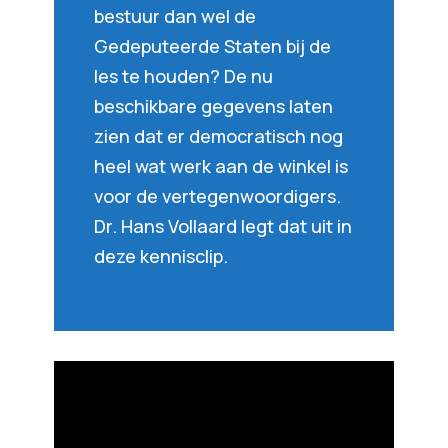
bestuur dan wel de
Gedeputeerde Staten bij de
les te houden? De nu
beschikbare gegevens laten
zien dat er democratisch nog
heel wat werk aan de winkel is
voor de vertegenwoordigers.
Dr. Hans Vollaard legt dat uit in
deze kennisclip.