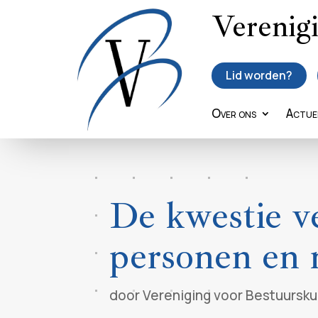
Verenig
Lid worden?
Over ons
Actue
De kwestie v
personen en
door
Vereniging voor Bestuursk