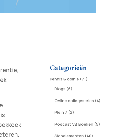
Categorieën
rentie,
oek
Kennis & opinie
(71)
Blogs
(6)
Online collegeseries
(4)
de
Plein 7
(2)
is
Koekkoek
Podcast VB Boeken
(5)
eteren.
Signalementen
(40)