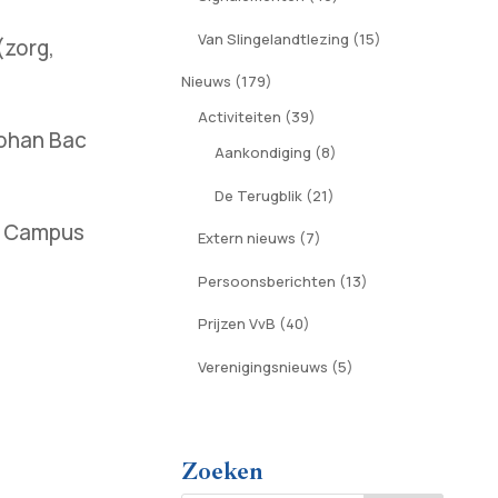
Van Slingelandtlezing
(15)
(zorg,
Nieuws
(179)
Activiteiten
(39)
Johan Bac
Aankondiging
(8)
De Terugblik
(21)
se Campus
Extern nieuws
(7)
Persoonsberichten
(13)
Prijzen VvB
(40)
Verenigingsnieuws
(5)
Zoeken