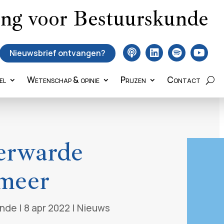
ing voor Bestuurskunde
Nieuwsbrief ontvangen?
el
Wetenschap & opinie
Prijzen
Contact
erwarde
 meer
unde
|
8 apr 2022
|
Nieuws