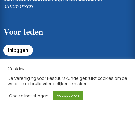
automatisch.
Voor leden
Inloggen
Bekijk uw profiel & lidmaatschapsvoordelen
Cookies
De Vereniging voor Bestuurskunde gebruikt cookies om de
website gebruiksvriendelijker te maken
Achtergrondinfo
Cookie instellingen
Accepteren
Privacyverklaring
Algemene voorwaarden lidmaatschap