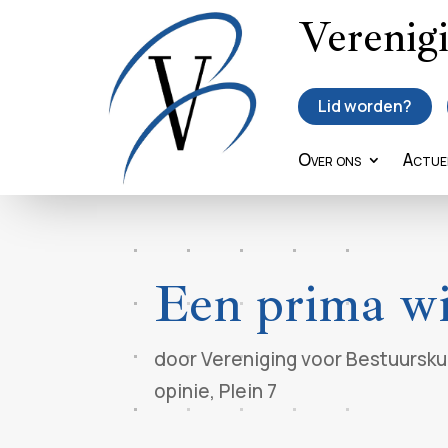
Verenig
Lid worden?
Over ons
Actue
Een prima wi
door
Vereniging voor Bestuursk
opinie
,
Plein 7