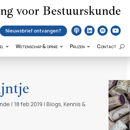
ing voor Bestuurskunde
Nieuwsbrief ontvangen?
el
Wetenschap & opinie
Prijzen
Contact
jntje
unde
|
18 feb 2019
|
Blogs
,
Kennis &