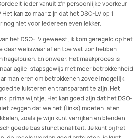
ordeelt ieder vanuit z’n persoonlijke voorkeur
r? Het kan zo maar zijn dat het DSO-LV op 1
ar nog niet voor iedereen even lekker.
s van het DSO-LV geweest, ik kom geregeld op het
ze daar weliswaar af en toe wat zon hebben
en hagelbuien. En onweer. Het maakproces is
 naar agile; stapsgewijs met meer betrokkenheid
naar manieren om betrokkenen zoveel mogelijk
oed te luisteren en transparant te zijn. Het
nk: prima wijntje. Het kan goed zijn dat het DSO-
 niet zeggen dat we het (links) moeten laten
ikkelen, zoals je wijn kunt verrijken en blenden.
ch goede basisfunctionaliteit. Je kunt bij het
en, de regels worden goed ontsloten, je kunt