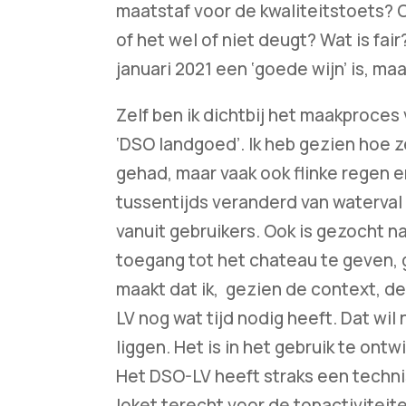
maatstaf voor de kwaliteitstoets? O
of het wel of niet deugt? Wat is fai
januari 2021 een ‘goede wijn’ is, ma
Zelf ben ik dichtbij het maakproce
‘DSO landgoed’. Ik heb gezien hoe 
gehad, maar vaak ook flinke regen 
tussentijds veranderd van waterval
vanuit gebruikers. Ook is gezocht 
toegang tot het chateau te geven, g
maakt dat ik, gezien de context, de
LV nog wat tijd nodig heeft. Dat wil
liggen. Het is in het gebruik te ontw
Het DSO-LV heeft straks een technis
loket terecht voor de topactiviteit