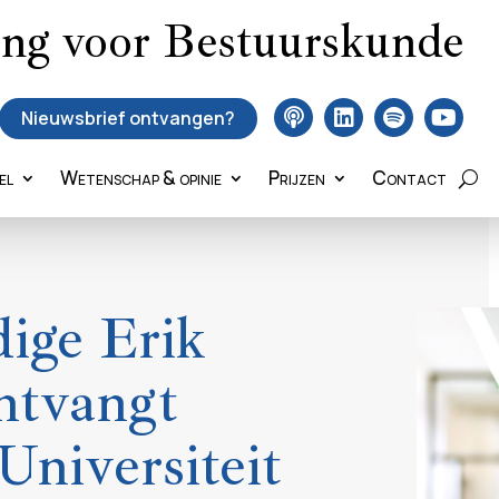
ing voor Bestuurskunde
Nieuwsbrief ontvangen?
el
Wetenschap & opinie
Prijzen
Contact
ige Erik
ntvangt
Universiteit