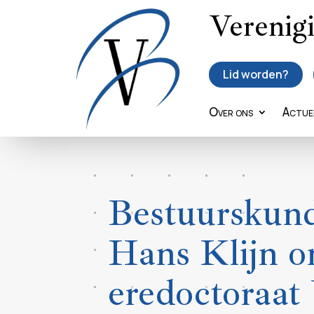
Verenig
Lid worden?
Over ons
Actue
Bestuurskund
Hans Klijn o
eredoctoraat 