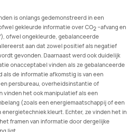
inden is onlangs gedemonstreerd in een
ofwel gekleurde informatie over CO
–afvang en
2
ef), ofwel ongekleurde, gebalanceerde
llereerst aan dat zowel positief als negatief
wordt gevonden. Daarnaast werd ook duidelijk
tie onacceptabel vinden als ze gebalanceerde
 als de informatie afkomstig is van een
een persbureau, overheidsinstantie of
n vinden het ook manipulatief als een
nbelang (zoals een energiemaatschappij of een
nergietechniek kleurt. Echter, ze vinden het in
het framen van informatie door dergelijke
g ligt.