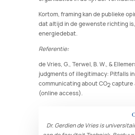
Kortom, framing kan de publieke op
dat altijd in de gewenste richting is,
energiedebat.
Referentie
:
de Vries, G., Terwel, B. W., & Elleme
judgments of illegitimacy: Pitfalls 
communicating about CO
capture 
2
(online access).
O
Dr. Gerdien de Vries is universi
aan de faculteit Techniek, Bestuu