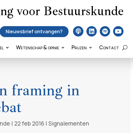
ing voor Bestuurskunde
Nieuwsbrief ontvangen?
el
Wetenschap & opinie
Prijzen
Contact
n framing in
ebat
unde
|
22 feb 2016
|
Signalementen