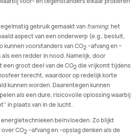
 waarbij voor- en tegenstanders elkaar proberen
 regelmatig gebruik gemaakt van
framing
; het
aald aspect van een onderwerp (e.g., besluit,
Zo kunnen voorstanders van CO
–afvang en –
2
als een redder in nood. Namelijk, door
t een groot deel van de CO
die vrijkomt tijdens
2
mosfeer terecht, waardoor op redelijk korte
aald kunnen worden. Daarentegen kunnen
len als een dure, risicovolle oplossing waarbij
 in plaats van in de lucht.
 energietechnieken beïnvloeden. Zo blijkt
r over CO
–afvang en –opslag denken als de
2