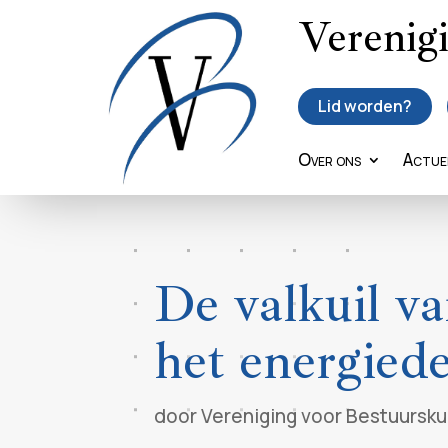
Verenig
Lid worden?
Over ons
Actue
De valkuil va
het energied
door
Vereniging voor Bestuursk