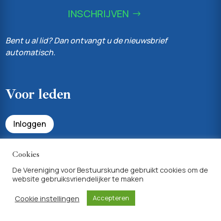
INSCHRIJVEN
Bent u al lid? Dan ontvangt u de nieuwsbrief
automatisch.
Voor leden
Inloggen
Bekijk uw profiel & lidmaatschapsvoordelen
Cookies
De Vereniging voor Bestuurskunde gebruikt cookies om de
website gebruiksvriendelijker te maken
Achtergrondinfo
Cookie instellingen
Accepteren
Privacyverklaring