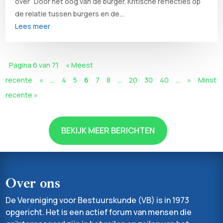
over “Door het oog van de burger. Kritische reflecties op
de relatie tussen burgers en de...
Lees meer
Pagina 6 van 71
« Meest
recente
«
...
4
5
6
7
8
...
20
30
40
...
»
Minst
recente »
BEKIJK MEER BERICHTEN
Over ons
De Vereniging voor Bestuurskunde (VB) is in 1973
opgericht. Het is een actief forum van mensen die