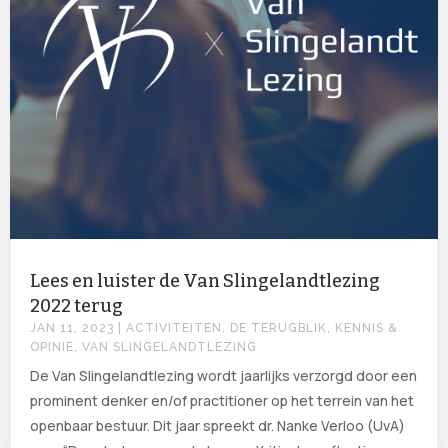
Lees en luister de Van Slingelandtlezing
2022 terug
JAN 11, 2023
|
ACTIVITEITEN
,
DE TERUGBLIK
,
KENNIS &
OPINIE
,
VAN SLINGELANDTLEZING
De Van Slingelandtlezing wordt jaarlijks verzorgd door een
prominent denker en/of practitioner op het terrein van het
openbaar bestuur. Dit jaar spreekt dr. Nanke Verloo (UvA)