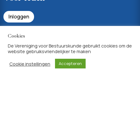
Inloggen
Bekijk uw profiel & lidmaatschapsvoordelen
Cookies
De Vereniging voor Bestuurskunde gebruikt cookies om de
website gebruiksvriendelijker te maken
Achtergrondinfo
Cookie instellingen
Accepteren
Privacyverklaring
Algemene voorwaarden lidmaatschap
Site ontwikkeld door
Sites for Scholars
|
WordPress Websites
Tailored to Academic Needs