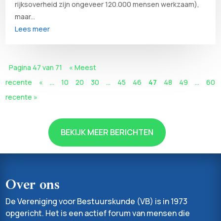
rijksoverheid zijn ongeveer 120.000 mensen werkzaam),
maar...
Lees meer
Pagina 47 van 71
« Meest
recente
«
...
10
20
30
...
45
46
47
48
49
...
60
recente »
BEKIJK MEER BERICHTEN
Over ons
De Vereniging voor Bestuurskunde (VB) is in 1973
opgericht. Het is een actief forum van mensen die