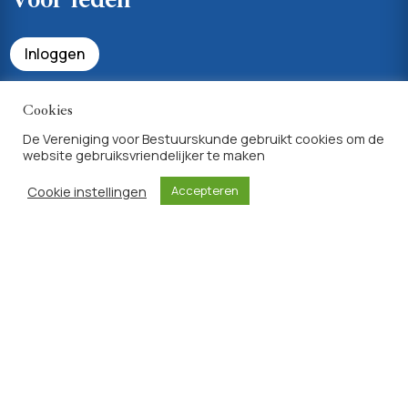
Inloggen
Bekijk uw profiel & lidmaatschapsvoordelen
Cookies
De Vereniging voor Bestuurskunde gebruikt cookies om de
website gebruiksvriendelijker te maken
Achtergrondinfo
Cookie instellingen
Accepteren
Privacyverklaring
Algemene voorwaarden lidmaatschap
Site ontwikkeld door
Sites for Scholars
|
WordPress Websites
Tailored to Academic Needs