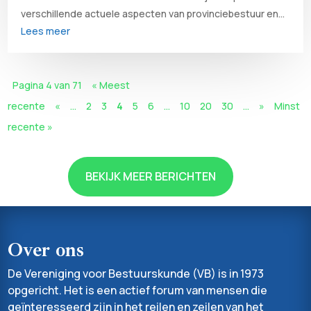
verschillende actuele aspecten van provinciebestuur en...
Lees meer
Pagina 4 van 71
« Meest
recente
«
...
2
3
4
5
6
...
10
20
30
...
»
Minst
recente »
BEKIJK MEER BERICHTEN
Over ons
De Vereniging voor Bestuurskunde (VB) is in 1973
opgericht. Het is een actief forum van mensen die
geïnteresseerd zijn in het reilen en zeilen van het