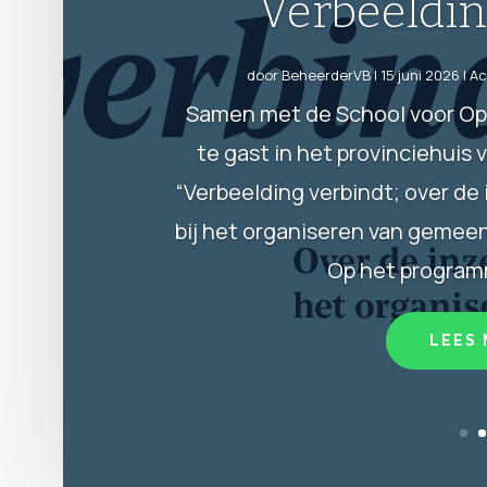
scriptiep
door
Tynke
|
12 mei 2026
|
Ni
Juryrapport van de H.A. Brasz
scriptieprijs wordt elk jaar uitg
een masteropleiding Bestuu
universiteit uit het voorgaand
wie de winnaar v
LEES