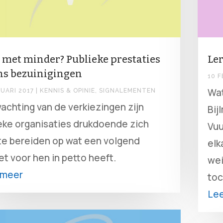
 met minder? Publieke prestaties
Ler
ens bezuinigingen
10 F
Wat
RUARI 2017
|
KENNIS & OPINIE
,
SIGNALEMENTEN
wachting van de verkiezingen zijn
Bij
eke organisaties drukdoende zich
Vuu
te bereiden op wat een volgend
elk
et voor hen in petto heeft.
wei
 meer
toc
Le