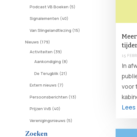
Podcast VB Boeken
(5)
Signalementen
(40)
Van Slingelandtlezing
(15)
Meer
Nieuws
(179)
tijd
Activiteiten
(39)
15 FEB
Aankondiging
(8)
In af
De Terugblik
(21)
publi
Extern nieuws
(7)
voor 
kabin
Persoonsberichten
(13)
Lees
Prijzen VvB
(40)
Verenigingsnieuws
(5)
Zoeken