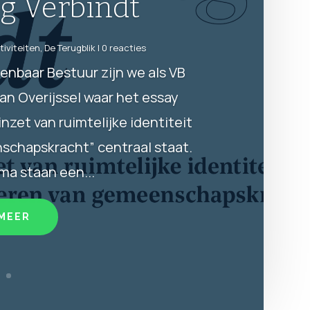
rijs 2025
euws
,
Prijzen VvB
| 0 reacties
Scriptieprijs 2025 De Brasz-
ereikt aan de beste scriptie van
rskunde aan een Nederlandse
e kalenderjaar. Om te bepalen
an deze prijs...
 MEER