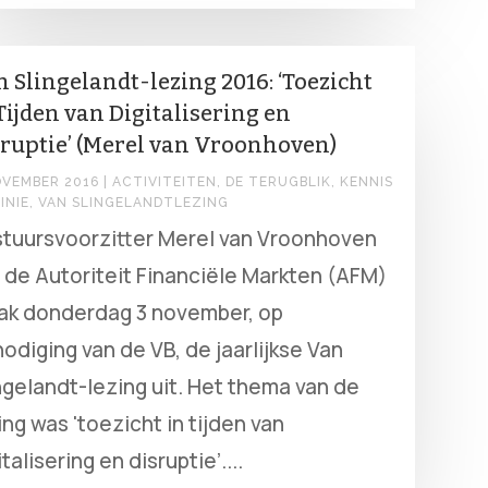
 Slingelandt-lezing 2016: ‘Toezicht
Tijden van Digitalisering en
ruptie’ (Merel van Vroonhoven)
OVEMBER 2016
|
ACTIVITEITEN
,
DE TERUGBLIK
,
KENNIS
INIE
,
VAN SLINGELANDTLEZING
tuursvoorzitter Merel van Vroonhoven
 de Autoriteit Financiële Markten (AFM)
ak donderdag 3 november, op
nodiging van de VB, de jaarlijkse Van
ngelandt-lezing uit. Het thema van de
ing was 'toezicht in tijden van
italisering en disruptie’....