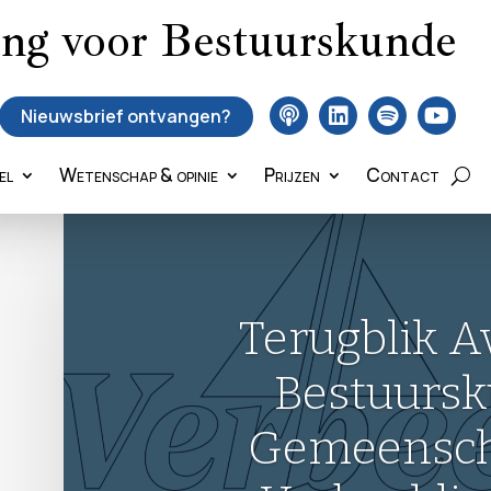
ing voor Bestuurskunde
Nieuwsbrief ontvangen?
el
Wetenschap & opinie
Prijzen
Contact
Hasret Can on