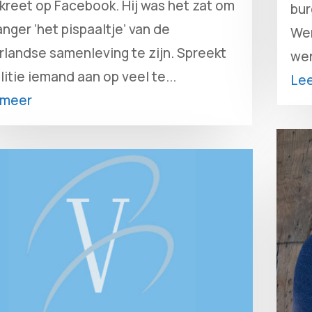
kreet op Facebook. Hij was het zat om
bur
anger ‘het pispaaltje’ van de
Wer
landse samenleving te zijn. Spreekt
wer
litie iemand aan op veel te...
Le
 meer