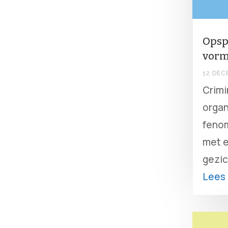
Opsp
vorm
12 DEC
Crimi
organ
fenom
met e
gezic
Lees