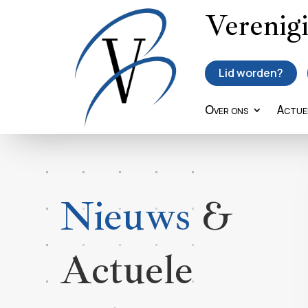
Verenig
Lid worden?
Over ons
Actue
Nieuws
&
Actuele