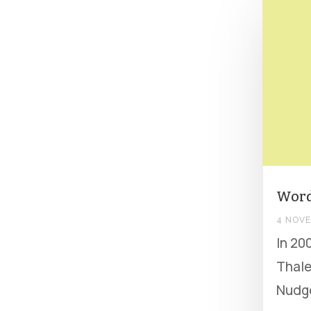
Word
4 NOVE
In 20
Thale
Nudg