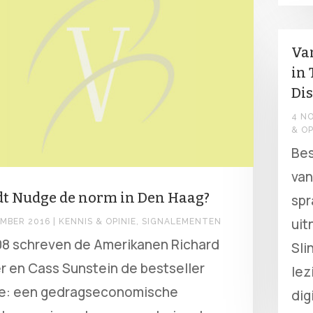
Van
in 
Dis
4 N
& OP
Bes
van
t Nudge de norm in Den Haag?
spr
uit
MBER 2016
|
KENNIS & OPINIE
,
SIGNALEMENTEN
08 schreven de Amerikanen Richard
Sli
r en Cass Sunstein de bestseller
lez
e: een gedragseconomische
dig