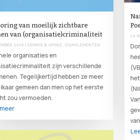
Na
oring van moeilijk zichtbare
Poe
en van (organisatie)criminaliteit
24 
Do
EMBER 2016
|
KENNIS & OPINIE
,
SIGNALEMENTEN
nele organisaties en
hee
isatiecriminaliteit zijn verschillende
(VB
enen. Tegelijkertijd hebben ze meer
het
lkaar gemeen dan men op het eerste
(NI
ht zou vermoeden.
Van
 meer
gew
van
Le