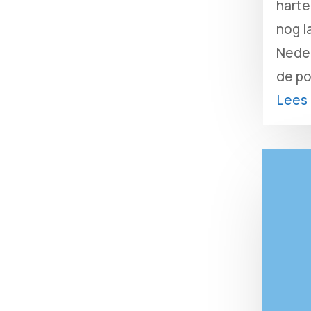
harte
nog l
Neder
de po
Lees