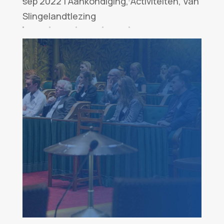
sep 2022
|
Aankondiging
,
Activiteiten
,
Van
Slingelandtlezing