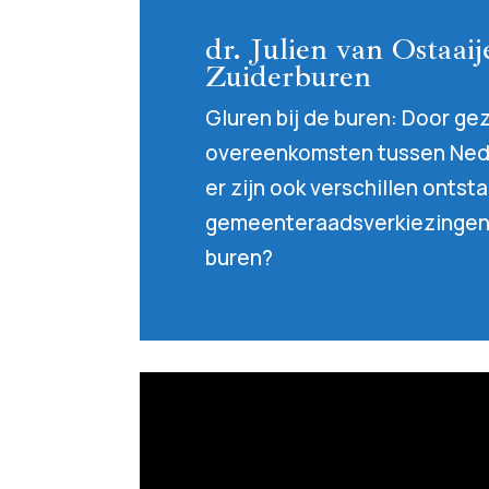
dr. Julien van Ostaaij
Zuiderburen
Gluren bij de buren: Door ge
overeenkomsten tussen Ned
er zijn ook verschillen ontst
gemeenteraadsverkiezingen?
buren?