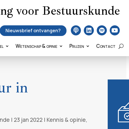
ing voor Bestuurskunde
Nieuwsbrief ontvangen?
el
Wetenschap & opinie
Prijzen
Contact
ur in
unde
|
23 jan 2022
|
Kennis & opinie
,