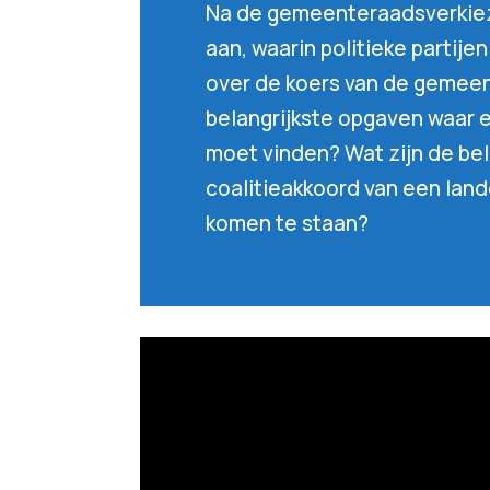
Na de gemeenteraadsverkiezi
aan, waarin politieke partij
over de koers van de gemeent
belangrijkste opgaven waar 
moet vinden? Wat zijn de bel
coalitieakkoord van een lan
komen te staan?