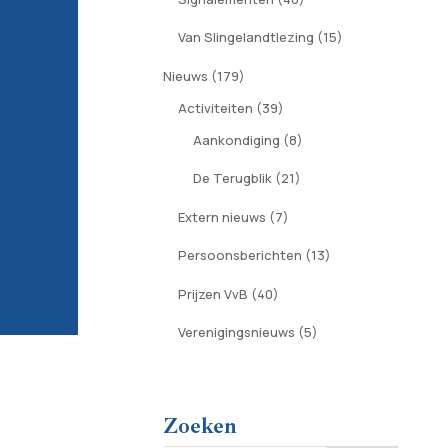
Van Slingelandtlezing
(15)
Nieuws
(179)
Activiteiten
(39)
Aankondiging
(8)
De Terugblik
(21)
Extern nieuws
(7)
Persoonsberichten
(13)
Prijzen VvB
(40)
Verenigingsnieuws
(5)
Zoeken