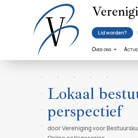
Verenig
Lid worden?
Over ons
Actue
Lokaal bestu
perspectief
door
Vereniging voor Bestuursk
Online collegeseries